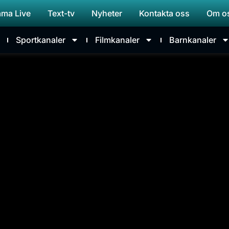
ama Live
Text-tv
Nyheter
Kontakta oss
Om o
Sportkanaler
Filmkanaler
Barnkanaler