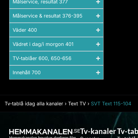
Målservice, resultat 377​
Målservice & resultat 376-395​
Väder 400
Vädret i dag/i morgon 401​
TV-tablåer 600, 650-656​
Innehåll 700​
Tv-tablå idag alla kanaler
›
Text TV
›
SVT Text 115-104
Tv-kanaler
Tv-tab
Hemmakanalen bevakar dagligen film,