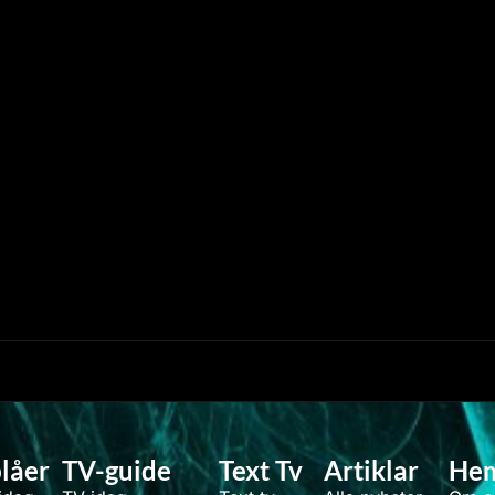
låer
TV-guide
Text Tv
Artiklar
He