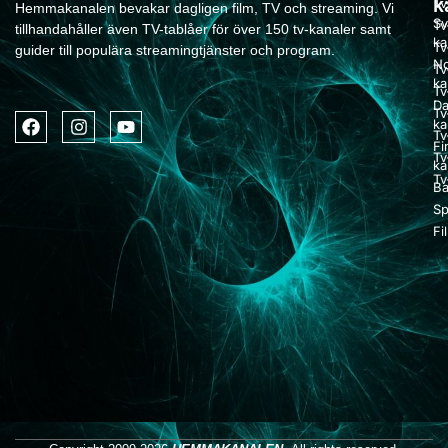
k
Tv
Hemmakanalen bevakar dagligen film, TV och streaming. Vi
Sv
Tv
tillhandahåller även TV-tablåer för över 150 tv-kanaler samt
ka
Tv
guider till populära streamingtjänster och program.
No
Tv
ka
Tv
Da
Tv
ka
Tv
Fi
Tv
ka
Tv
Ba
Sp
Fi