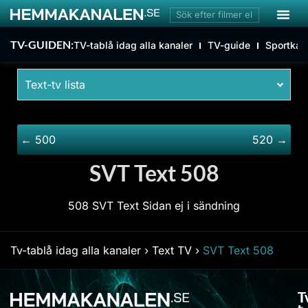
TV-GUIDEN:
TV-tablå idag alla kanaler
TV-guide
Sportkan
Text-tv lista
← 500
520 →
SVT Text 508
508 SVT Text Sidan ej i sändning
Tv-tablå idag alla kanaler
›
Text TV
›
SVT Text 508
T
T