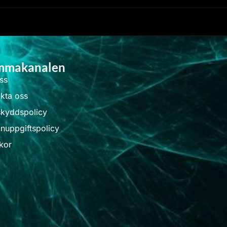
mmakanalen
ss
kta oss
skyddspolicy
nuppgiftspolicy
kor