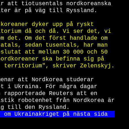
år att tiotusentals nordkoreanska 
ater är på väg till Ryssland.     
dkoreaner dyker upp på ryskt      
itorium då och då. Vi ser det, vi 
om det. Om det först handlade om  
ratals, sedan tusentals, har man  
eslutat att mellan 30 000 och 50  
nordkoreaner ska befinna sig på   
t territorium", skriver Zelenskyj.
menar att Nordkorea studerar      
et i Ukraina. För några dagar     
n rapporterade Reuters att en     
istik robotenhet från Nordkorea är
äg till den Ryssland.             
r om Ukrainakriget på 
nästa sida