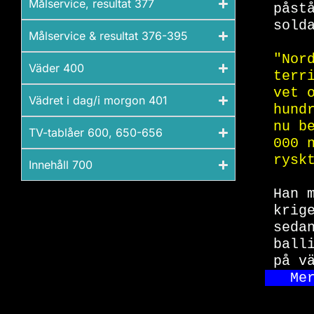
Målservice, resultat 377​
påst
sold
Målservice & resultat 376-395​
"Nor
Väder 400
terr
vet 
Vädret i dag/i morgon 401​
hund
nu b
TV-tablåer 600, 650-656​
000 
rysk
Innehåll 700​
Han 
krig
seda
ball
på v
Me