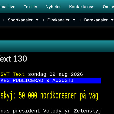
ama Live
Text-tv
Nyheter
Kontakta oss
Om o
Sportkanaler
Filmkanaler
Barnkanaler
ext 130
 
SVT Text 
söndag 09 aug 2026      
IKES PUBLICERAD 9 AUGUSTI         
nskyj: 50 000 nordkoreaner på väg 
inas president Volodymyr Zelenskyj