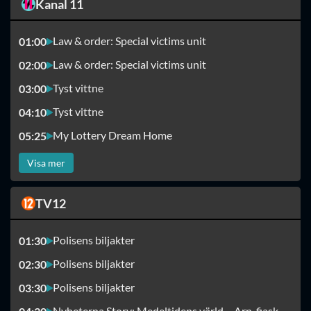
Kanal 11
Law & order: Special victims unit
01:00
Law & order: Special victims unit
02:00
Tyst vittne
03:00
Tyst vittne
04:10
My Lottery Dream Home
05:25
Visa mer
TV12
Polisens biljakter
01:30
Polisens biljakter
02:30
Polisens biljakter
03:30
Nyheterna Story: Medeltidens värld – Arn-fiaskot i Götene