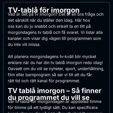
TV-tablå för imorgon
Vad är det på tv imorgon? Det är en bra fråga och
det särskilt när du ställer den idag. Här hos
oss kan du ju snabbt och enkelt ta en titt på
morgondagens tv tablå och få svaret. Vi listar alla
kanaler och visar dig vägen till programmen som
du inte vill missa.
Att planera morgondagens tv-kväll blir mycket
enklare när du har din tv tablå imorgon redo idag!
Oavsett om du vill se nyheter, sport, underhållning,
film eller barnprogram så ser vi till att du får
rätt tid och rätt kanal för programmet.
TV tablå imorgon – Så finner
du programmet du vill se
Vår tv tablå för morgondagen är uppdelad timme
för timme på ett tydligt sätt. Du kan specificera