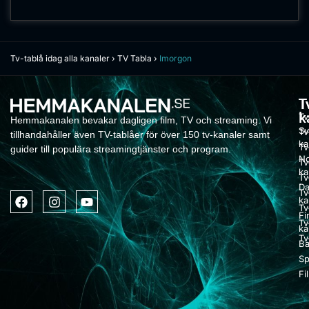
Tv-tablå idag alla kanaler
›
TV Tabla
›
Imorgon
T
T
k
Tv
Hemmakanalen bevakar dagligen film, TV och streaming. Vi
Sv
Tv
tillhandahåller även TV-tablåer för över 150 tv-kanaler samt
ka
Tv
guider till populära streamingtjänster och program.
No
Tv
ka
Tv
Da
Tv
ka
Tv
Fi
Tv
ka
Tv
Ba
Sp
Fi