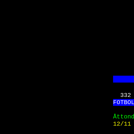
     
332
FO
TBO
Åtton
12/11