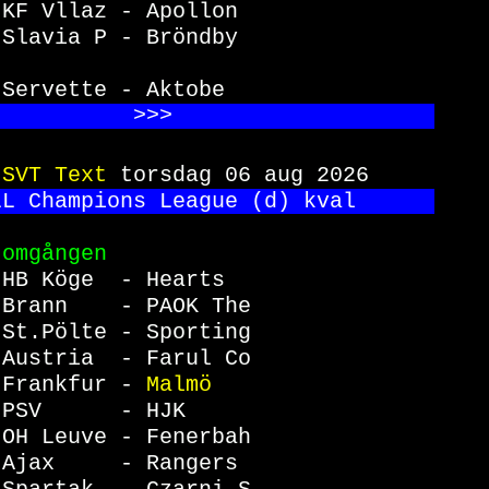
KF Vllaz - Apollon               
Slavia P - Bröndby               
                                  
 
Servette - Aktobe                
           >>
>                    
 
SVT Text 
torsdag 06 aug 2026     
LL Champions League (d) kval      
 omgången                         
 
HB Köge  - Hearts                
Brann    - PAOK The              
St.Pölte - Sporting              
Austria  - Farul Co              
Frankfur - 
Malmö                 
PSV      - HJK                   
OH Leuve - Fenerbah              
Ajax     - Rangers               