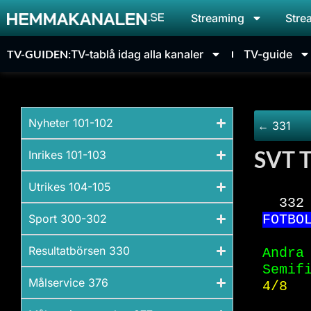
Streaming
Stre
TV-GUIDEN:
TV-tablå idag alla kanaler
TV-guide
Nyheter 101-102
← 331
SVT T
Inrikes 101-103
Utrikes 104-105
332
Sport 300-302
FO
TBO
Resultatbörsen 330​
Andra
Semif
Målservice 376​
4/8  