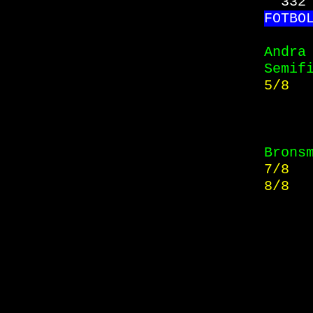
332
FO
TBO
Andra
Semif
5/8  
Brons
7/8  
8/8  