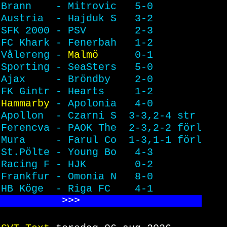
 
Brann    - Mitrovic   5-0        
Austria  - Hajduk S   3-2        
SFK 2000 - PSV        2-3        
FC Khark - Fenerbah   1-2        
Vålereng - 
Malmö      
0-1        
Sporting - SeaSters   5-0        
Ajax     - Bröndby    2-0        
FK Gintr - Hearts     1-2        
Hammarby 
- Apolonia   4-0        
Apollon  - Czarni S  3-3,2-4 str 
Ferencva - PAOK The  2-3,2-2 förl
Mura     - Farul Co  1-3,1-1 förl
St.Pölte - Young Bo   4-3        
Racing F - HJK        0-2        
Frankfur - Omonia N   8-0        
HB Köge  - Riga FC    4-1        
           >>
>                    