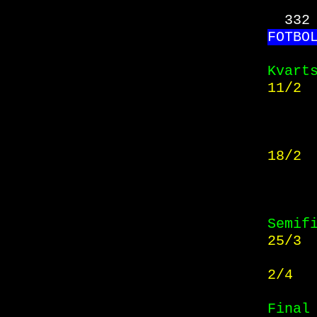
332
FO
TBO
Kvart
11/2 
18/2 
Semif
25/3 
2/4  
Final