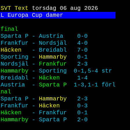
 
SVT Text 
torsdag 06 aug 2026     
LL Europa Cup damer               
sfinal                            
 
Sparta P - Austria    0-0        
Frankfur - Nordsjäl   4-0        
Häcken   
- Breidabl   7-0        
Sporting - 
Hammarby   
0-1        
 
Nordsjäl - 
Frankfur   
2-3        
Hammarby 
- Sporting  0-1,5-4 str 
Breidabl - 
Häcken     
1-4        
Austria  - 
Sparta P  
1-3,1-1 förl
inal                              
 
Sparta P - 
Hammarby   
2-3        
Frankfur - 
Häcken     
0-3        
 
Häcken   
- Frankfur   0-1        
Hammarby 
- Sparta P   2-0        
                                  