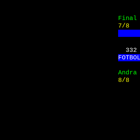
Final
7/8  
     
332
FO
TBO
Andra
8/8  