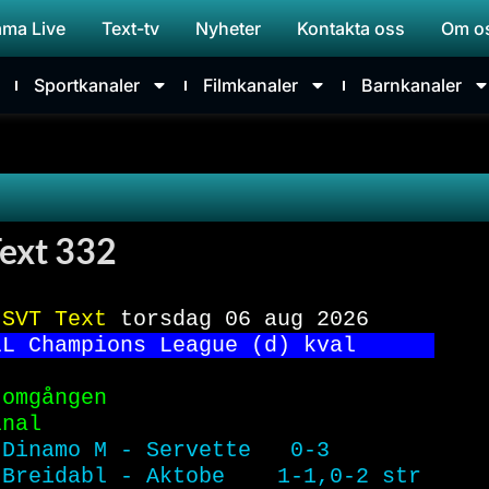
ama Live
Text-tv
Nyheter
Kontakta oss
Om o
Sportkanaler
Filmkanaler
Barnkanaler
ext 332
 
SVT Text 
torsdag 06 aug 2026     
LL Champions League (d) kval      
 omgången                         
inal                              
 
Dinamo M - Servette   0-3        
Breidabl - Aktobe    1-1,0-2 str 