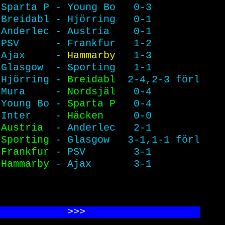
Sparta P - Young Bo   0-3        
Breidabl - Hjörring   0-1        
Anderlec - Austria    0-1        
PSV      - Frankfur   1-2        
Ajax     - 
Hammarby   
1-3        
Glasgow  - Sporting   1-1        
 
Hjörring - 
Breidabl  
2-4,2-3 förl
Mura     - 
Nordsjäl   
0-4        
Young Bo - 
Sparta P   
0-4        
Inter    - 
Häcken     
0-0        
Austria  
- Anderlec   2-1        
Sporting 
- Glasgow   3-1,1-1 förl
 
Frankfur 
- PSV        3-1        
Hammarby 
- Ajax       3-1        
            >>
>                   