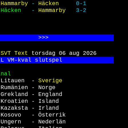
 Hammarby 
- 
Häcken     
0-1        
 
Häcken   
- 
Hammarby   
3-2        
            >>
>                   
 
SVT Text 
torsdag 06 aug 2026     
LL VM-kval slutspel               
inal                              
 
Litauen  - 
Sverige               
Rumänien - Norge                 
Grekland - England               
Kroatien - Island                
Kazaksta - Irland                
Kosovo   - Österrik              
Ungern   - Nederlän              