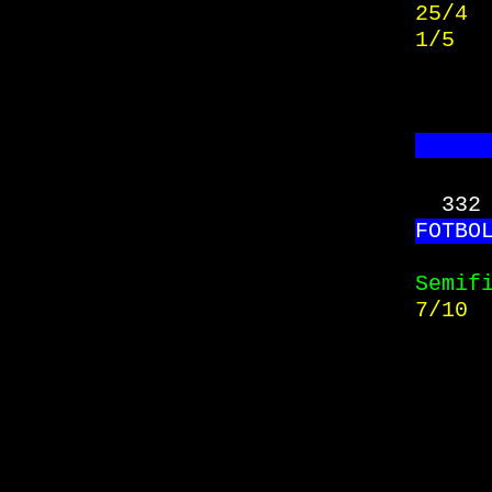
25/4 
1/5  
     
332
FO
TBO
Semif
7/10 