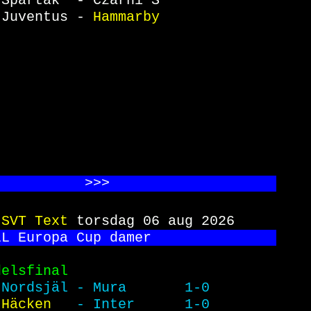
Spartak  - Czarni S              
Juventus - 
Hammarby              
           >>
>                    
 
SVT Text 
torsdag 06 aug 2026     
LL Europa Cup damer               
delsfinal                         
 
Nordsjäl - Mura       1-0        
Häcken   
- Inter      1-0        