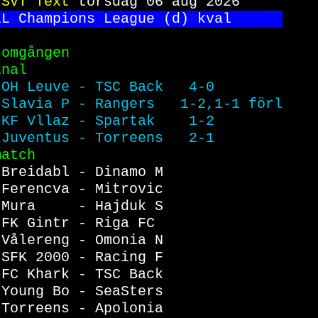
 
SVT Text 
torsdag 06 aug 2026     
LL Champions League (d) kval      
 omgången                         
inal                              
 
OH Leuve - TSC Back   4-0        
Slavia P - Rangers   1-2,1-1 förl
KF Vllaz - Spartak    1-2        
Juventus - Torreens   2-1        
match                             
 
Breidabl - Dinamo M              
 
Ferencva - Mitrovic              
Mura     - Hajduk S              
FK Gintr - Riga FC               
Vålereng - Omonia N              
SFK 2000 - Racing F              
FC Khark - TSC Back              
Young Bo - SeaSters              
Torreens - Apolonia              