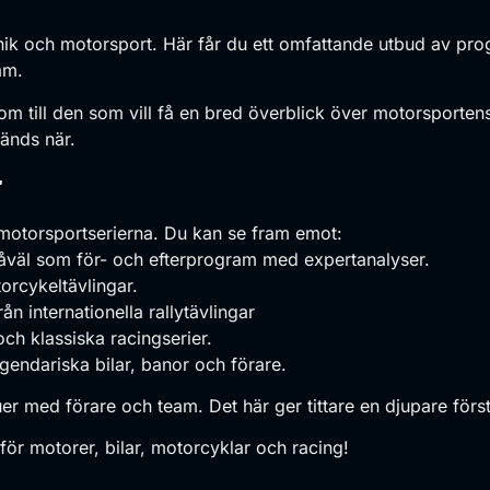
knik och motorsport. Här får du ett omfattande utbud av pro
am.
som till den som vill få en bred överblick över motorsporten
änds när.
r
 motorsportserierna. Du kan se fram emot:
 såväl som för- och efterprogram med expertanalyser.
orcykeltävlingar.
ån internationella rallytävlingar
ch klassiska racingserier.
endariska bilar, banor och förare.
er med förare och team. Det här ger tittare en djupare först
 för motorer, bilar, motorcyklar och racing!