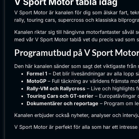
V Sport Motor tablå
idag
V Sport Motor är kanalen för dig som älskar fart, te
rally, touring cars, supercross och klassiska bilprogr
Kanalen riktar sig till hängivna motorfantaster såväl 
med vår V Sport Motor tablå vet du precis vad som s
Programutbud på V Sport Moto
Den här kanalen sänder som sagt det viktigaste från
Formel 1
– Det blir livesändningar av alla lopp
MotoGP
– Full täckning av världens främsta mot
Rally-VM och Rallycross
– Live och highlights fr
Touring Cars och GT-serier
– Europatävlingar o
Dokumentärer och reportage
– Program om leg
Kanalen erbjuder också nyheter, analyser och intervju
V Sport Motor är perfekt för alla som har ett intresse