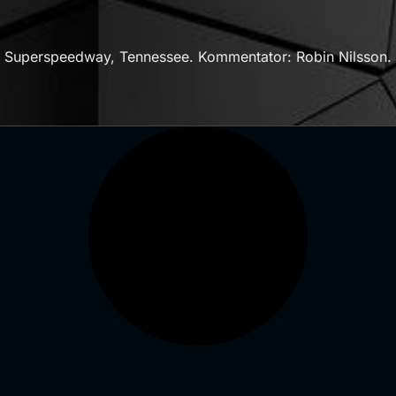
e Superspeedway, Tennessee. Kommentator: Robin Nilsson. 