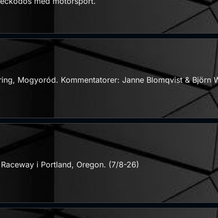
 veckodos med motorsport.
ring, Mogyoród. Kommentatorer: Janne Blomqvist & Björn 
l Raceway i Portland, Oregon. (7/8-26)