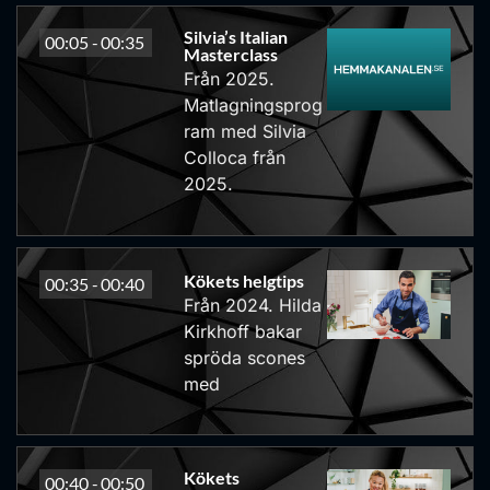
Silvia’s Italian
00:05 -
00:35
Masterclass
Från 2025.
Matlagningsprog
ram med Silvia
Colloca från
2025.
Kökets helgtips
00:35 -
00:40
Från 2024. Hilda
Kirkhoff bakar
spröda scones
med
Kökets
00:40 -
00:50