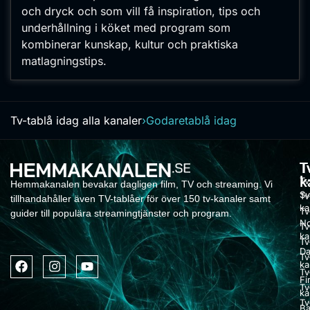
och dryck och som vill få inspiration, tips och
underhållning i köket med program som
kombinerar kunskap, kultur och praktiska
matlagningstips.
Tv-tablå idag alla kanaler
›
Godare
tablå idag
T
T
k
Tv
Hemmakanalen bevakar dagligen film, TV och streaming. Vi
Sv
Tv
tillhandahåller även TV-tablåer för över 150 tv-kanaler samt
ka
Tv
guider till populära streamingtjänster och program.
No
Tv
ka
Tv
Da
Tv
ka
Tv
Fi
Tv
ka
Tv
Ba