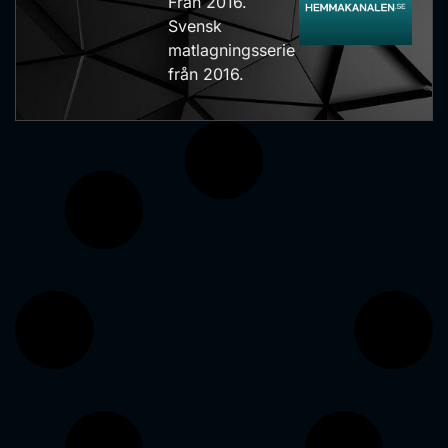
Från 2016.
Svensk
matlagningsserie
från 2016.