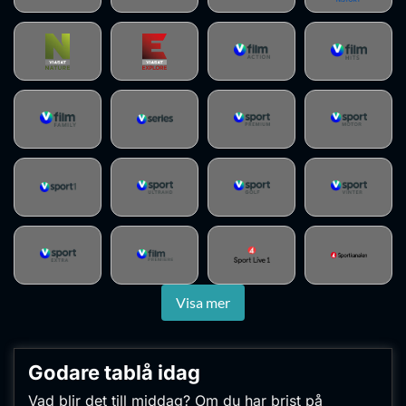
Visa mer
Godare tablå
idag
Vad blir det till middag? Om du har brist på