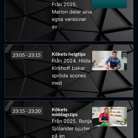
Från 2025.
Marion delar sina
egna versioner
av
Kökets helgtips
23:05 -
23:15
Från 2024. Hilda
Kirkhoff bakar
spröda scones
med
Kökets
23:15 -
23:20
middagstips
Från 2025. Ronja
Sjölander bjuder
på en