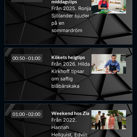
middagstips
Från 2025. Ronja
Sjölander bjuder
på en
sommardröm
Kökets helgtips
00:50 -
01:00
Från 2026. Hilda
Kirkhoff tipsar
om saftig
blåbärskaka
Weekend hos Zia
01:00 -
02:00
Från 2022.
Hannah
Hellquist, Edvin