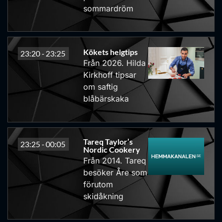
sommardröm
Kökets helgtips
23:20 -
23:25
Från 2026. Hilda
Kirkhoff tipsar
om saftig
blåbärskaka
Tareq Taylor’s
23:25 -
00:05
Nordic Cookery
Från 2014. Tareq
besöker Åre som
förutom
skidåkning