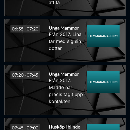
att ta
Unga Mammor
06:55 -
07:20
Från 2017. Lina
tar med sig sin
dotter
Unga Mammor
07:20 -
07:45
Från 2017.
Madde har
precis tagit upp
kontakten
Husköp i blindo
07:45 -
09:00