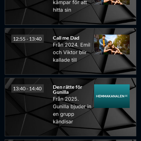
kämpar för att
hitta sin
Call me Dad
12:55 -
13:40
Från 2024. Emil
och Viktor blir
kallade till
Den rätte för
13:40 -
14:40
Gunilla
Från 2025.
Gunilla bjuder in
en grupp
kändisar