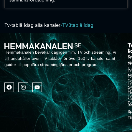
Tv-tablå idag alla kanaler
›
TV3
tablå idag
T
T
k
Tv
Hemmakanalen bevakar dagligen film, TV och streaming. Vi
Sv
Tv
tillhandahåller även TV-tablåer för över 150 tv-kanaler samt
ka
Tv
guider till populära streamingtjänster och program.
No
Tv
ka
Tv
Da
Tv
ka
Tv
Fi
Tv
ka
Tv
Ba
Sp
Fi