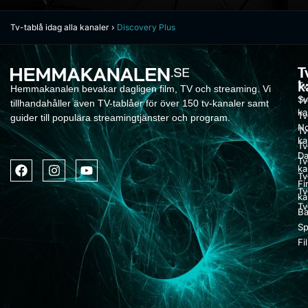
Tv-tablå idag alla kanaler
›
Discovery Plus
T
T
k
Tv
Hemmakanalen bevakar dagligen film, TV och streaming. Vi
Sv
Tv
tillhandahåller även TV-tablåer för över 150 tv-kanaler samt
ka
Tv
guider till populära streamingtjänster och program.
No
Tv
ka
Tv
Da
Tv
ka
Tv
Fi
Tv
ka
Tv
Ba
Sp
Fi