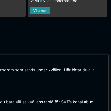
Nilen: flodernas flod
21:00
Visa mer
 program som sänds under kvällen. Här hittar du allt
 bara vill se kvällens tablå för SVT’s kanalutbud