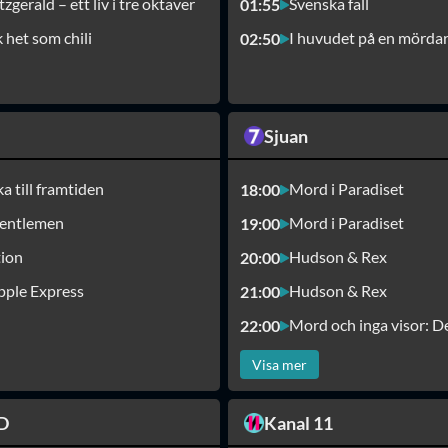
itzgerald – ett liv i tre oktaver
Svenska fall
01:55
 het som chili
I huvudet på en mörda
02:50
Sjuan
ka till framtiden
Mord i Paradiset
18:00
entlemen
Mord i Paradiset
19:00
tion
Hudson & Rex
20:00
pple Express
Hudson & Rex
21:00
22:00
Visa mer
D
Kanal 11