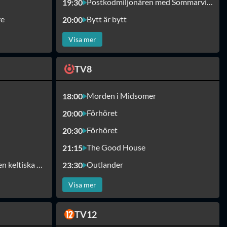
Postkodmiljonären med Sommarvinnare
19:30
re
Bytt är bytt
20:00
Visa mer
TV8
Morden i Midsomer
18:00
Förhöret
20:00
Förhöret
20:30
The Good House
21:15
Mord och inga visor: Den keltiska gåtan
Outlander
23:30
Visa mer
TV12