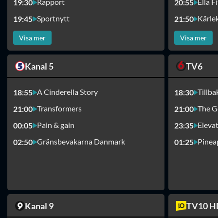
Rapport
Ella F
19:30
20:55
Sportnytt
Kärlek
19:45
21:50
Visa mer
Visa mer
Kanal 5
TV6
A Cinderella Story
Tillba
18:55
18:30
Transformers
The G
21:00
21:00
Pain & gain
Eleva
00:05
23:35
Gränsbevakarna Danmark
Pinea
02:50
01:25
Kanal 9
TV10 H