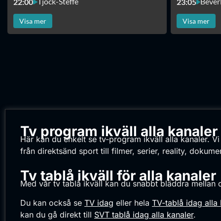
Tjock-Steffe
Beverl
22:00
23:05
Visa mer
Visa mer
Tv program ikväll alla kanaler
Här kan du enkelt se tv-program ikväll alla kanaler. Vi
från direktsänd sport till filmer, serier, reality, dok
Tv tablå ikväll för alla kanaler
Med vår tv tablå ikväll kan du snabbt bläddra mellan 
Du kan också se
TV idag
eller hela
TV-tablå idag alla
kan du gå direkt till
SVT tablå idag alla kanaler
.