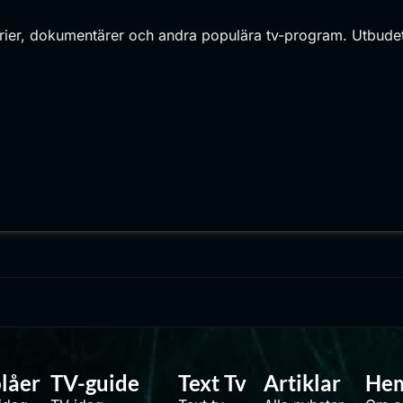
l serier, dokumentärer och andra populära tv-program. Utbudet 
låer
TV-guide
Text Tv
Artiklar
He