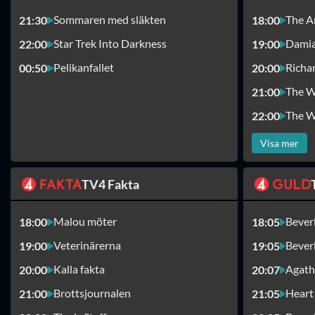
Sommaren med släkten
The A
21:30
18:00
Star Trek Into Darkness
Damia
22:00
19:00
Pelikanfallet
Richa
00:50
20:00
The W
21:00
The W
22:00
Visa mer
TV4 Fakta
Malou möter
Beverl
18:00
18:05
Veterinärerna
Beverl
19:00
19:05
Kalla fakta
Agath
20:00
20:07
Brottsjournalen
Heart
21:00
21:05