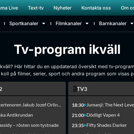
ama Live
Text-tv
Nyheter
Kontakta oss
Om o
Sportkanaler
Filmkanaler
Barnkanaler
Tv-program ikväll
ikväll? Här hittar du en uppdaterad översikt med tv-program i
koll på filmer, serier, sport och andra program som visas på
2
TV3
Countertenoren Jakub Jozef Orlinski
Jumanji: The Next Leve
18:30
ska Antikrundan
Dödligt Vapen 4
21:00
assidy – rösten som tystnade
Fifty Shades Darker
23:35