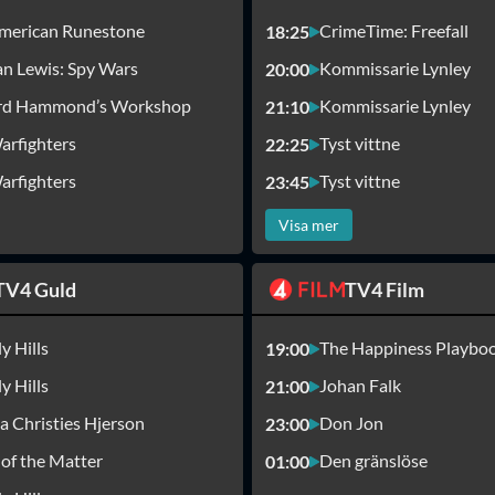
merican Runestone
CrimeTime: Freefall
18:25
n Lewis: Spy Wars
Kommissarie Lynley
20:00
rd Hammond’s Workshop
Kommissarie Lynley
21:10
arfighters
Tyst vittne
22:25
arfighters
Tyst vittne
23:45
Visa mer
TV4 Guld
TV4 Film
y Hills
The Happiness Playbo
19:00
y Hills
Johan Falk
21:00
a Christies Hjerson
Don Jon
23:00
 of the Matter
Den gränslöse
01:00