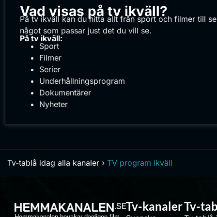
Vad visas på tv ikväll?
På tv ikväll kan du hitta allt från sport och filmer til
något som passar just det du vill se.
På tv ikväll:
Sport
Filmer
Serier
Underhållningsprogram
Dokumentärer
Nyheter
Tv-tablå idag alla kanaler
›
TV program ikväll
Tv-kanaler
Tv-tab
Hemmakanalen bevakar dagligen film,