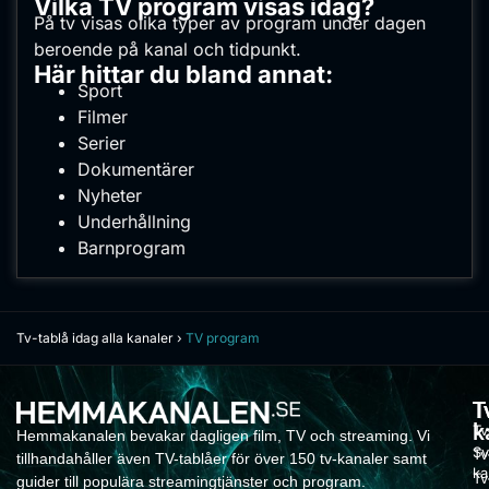
Vilka TV program visas idag?
På tv visas olika typer av program under dagen
beroende på kanal och tidpunkt.
Här hittar du bland annat:
Sport
Filmer
Serier
Dokumentärer
Nyheter
Underhållning
Barnprogram
Tv-tablå idag alla kanaler
›
TV program
T
T
k
Tv
Hemmakanalen bevakar dagligen film, TV och streaming. Vi
Sv
Tv
tillhandahåller även TV-tablåer för över 150 tv-kanaler samt
ka
Tv
guider till populära streamingtjänster och program.